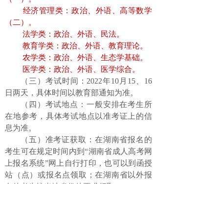
经济管理类：政治、外语、高等数学
（二）。
法学类：政治、外语、民法。
教育学类：政治、外语、教育理论。
农学类：政治、外语、生态学基础。
医学类：政治、外语、医学综合。
（三）
考试
时间：
2022
年
10
月
15
、
16
日两天
，具体
时间
以
教育部通知
为准。
（四）考试地点：
一般安排在考生所
在地参考
，
具体考试地点以
准考证
上的信
息为准
。
（五）准考证获取：在湖南省报名的
考生可在规定时间内到“湖南省成人高
考
网
上报名系统”
网上
自行打印，也可以到函授
站（点）或报名点领取；在湖南省以外报
名的考生按当地省份的要求领取。
四、成绩查询和
录取
政策