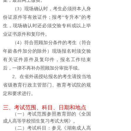
集，最后网上缴费
。
（3）现场确认时，考生必须持本人身
份证原件等有效证件；
报考
“
专升本
”
的考
生，
现场确认时还必
须交验
专科或以上
毕
业证书原件和复印件。
（4）
符合照顾加分条件的考生
（
符合
年龄条件加分的除外
）
现场报名时须交验
有关证件原件
及
复印件，报名工作结束
后，一律不再补办照顾加分审批手续。
2、在省外函授站报名的考生请按当地
省级教育行政主管部门、教育考试院的规
定和要求进行。
三、
考试范围
、
科目
、日期和地点
（一）
考试范围
参照
教育部的《全国
成人高等学校招生复习考试大纲》。
（二）
考试科目
：参见《湖南成人高