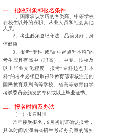
一、
招
收
对象和报
名
条件
1、
国家承认学历的各类高、中等学校
在校生以外的在职、从业人员和社会其他
人员
。
2、
考生
必须
遵纪守法，品德良好，身
体健康。
3、报考“专科”或“高中起点升本科”的
考生应具有高中（职高）、中专、技校及
以上毕业文化程度；报考“专科起点升本
科”的考生必须已取得经教育部审核注册的
国民教育系列高等学校、省高等教育自学
考试委员会颁发的专科或以上毕业证书。
二、
报
名
时间及
办法
（一）报名
时间
常年接受报名，9月初
刷证确认报考
，
具体时间
以
湖南省
招生考试办公室的
通知