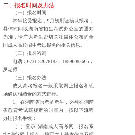
二、
报
名
时间及
办法
（一）报名
时间
常年接受报名，
9月初
刷证确认报考
，
具体时间
以
湖南省
招生考试办公室的
通知
为准
，请广大考生密切关注媒体公布的全
国成人高校招生考试报名的相关信息
。
（二）报名
咨询
电话：
0731-82078183，18890083665，
罗老师
（三）报名办法
成人高考报名一般采取网上报名和现
场确认相结合的方式进行。
1、在湖南省报考的考生，必须在湖南
省教育考试院规定的时间内，按以下流程
办理报名手续：
（
1）登录“湖南成人
高考
网上报名系
统
”
进行网
上报名，填写本人基本信息及报