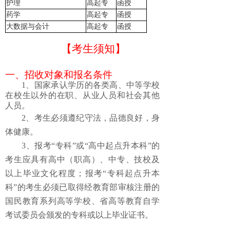
护理
高起专
函授
药学
高起专
函授
大数据与会计
高起专
函授
【
考生
须知
】
一、
招
收
对象和报
名
条件
1、
国家承认学历的各类高、中等学校
在校生以外的在职、从业人员和社会其他
人员
。
2、
考生
必须
遵纪守法，品德良好，身
体健康。
3、报考“专科”或“高中起点升本科”的
考生应具有高中（职高）、中专、技校及
以上毕业文化程度；报考“专科起点升本
科”的考生必须已取得经教育部审核注册的
国民教育系列高等学校、省高等教育自学
考试委员会颁发的专科或以上毕业证书。