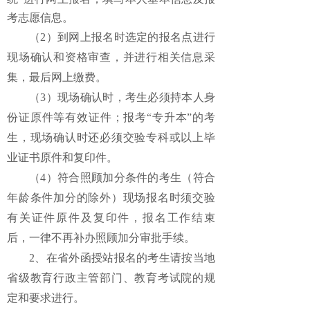
考志愿信息。
（
2）到
网上
报名时
选定的报名点
进行
现场确认和资格审查，并进行相关信息采
集，最后网上缴费
。
（
3）现场确认时，考生必须持本人身
份证原件等有效证件；
报考
“
专升本
”
的考
生，
现场确认时还必
须交验
专科或以上
毕
业证书原件和复印件。
（
4）
符合照顾加分条件的考生
（
符合
年龄条件加分的除外
）
现场报名时须交验
有关证件原件
及
复印件，报名工作结束
后，一律不再补办照顾加分审批手续。
2、在省外函授站报名的考生请按当地
省级教育行政主管部门、教育考试院的规
定和要求进行。