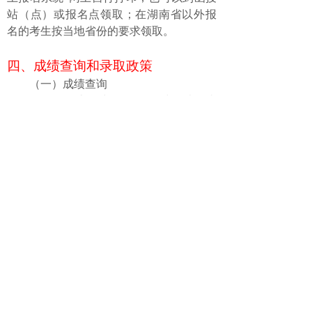
站（点）或报名点领取；在湖南省以外报
名的考生按当地省份的要求领取。
四、成绩查询和
录取
政策
（一）成绩查询
每年
1
2
月
上、
中
旬
（具体时间以各省
级招生考试部门公告为准），
考生
可
通过
电话
或
网上查询成绩
，也可
到报名点
查
询
。
（二）录取政策
1
、全国成人高考招生工作全部实行计
算机
化
网上录取。
2
、全国统考成绩（含加分）达到当地
省教育考试院核定的最低录取分数线的考
生，必须在录取前
与
学校
取得联系，否
则，视为自动放弃录取
资格，将不予录
取
。
3
、达到最低录取分数线
且已与学校或