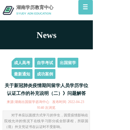
湖南学历教育中心
SYUDY ADN
EDUCATION
News
News
成人高考
自学考试
出国留学
最新通知
成功案例
关于新冠肺炎疫情期间留学人员学历学位
认证工作的补充说明（二）》问题解答
来源:
湖南出国留学咨询中心
发布时间:
2022-04-23
9140
次浏览
对于本应以面授方式学习的学生，因受疫情影响在
院校允许的情况下在线学习部分或全部课程，所获国
（境）外文凭证书在认证时不受影响。