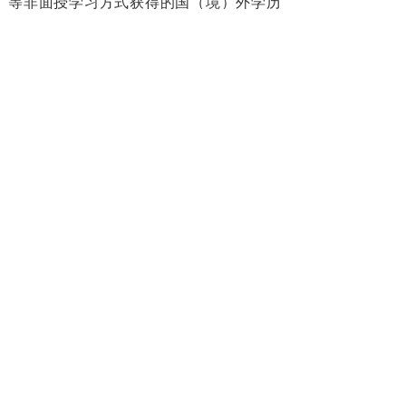
等非面授学习方式获得的国（境）外学历
学位证书或高等教育文凭不在我中心认证
范围内。2022年3月24日《关于新冠肺炎疫
情期间留学人员学历学位认证工作的补充
说明（二）》中的“跨境远程国（境）外学
历学位证书和高等教育文凭暂不在我中心
认证范围内”，是指境外院校所开设的课程
性质本来就是远程教育，而不是指境外院
校因受疫情影响，将面授课程调整为线上
课程的情形。
分享到:
上一篇：
教育部公布2022年高考全国统......
点击打电话
下一篇：
关于新冠肺炎疫情期间留学人员学......
学习，让您收获的不止一本证书
MORE THAN A PIECE OF PAPER